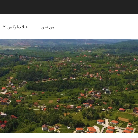
من نحن
فيلا ديلوكس