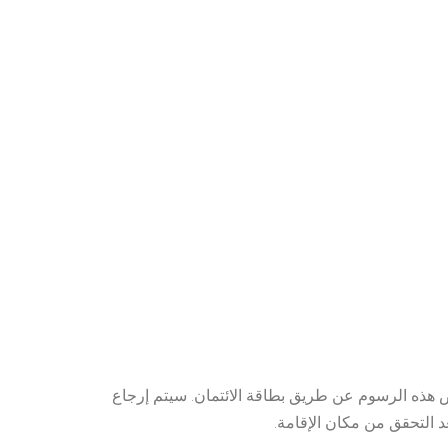
ستقوم سراييفو بتحصيل هذا المبلغ قبل 7 أيام من الوصول. هذا حوالي 977.93BAM. سيتم فرض هذه الرسوم عن طريق بطاقة الائتمان. سيتم إرجاع