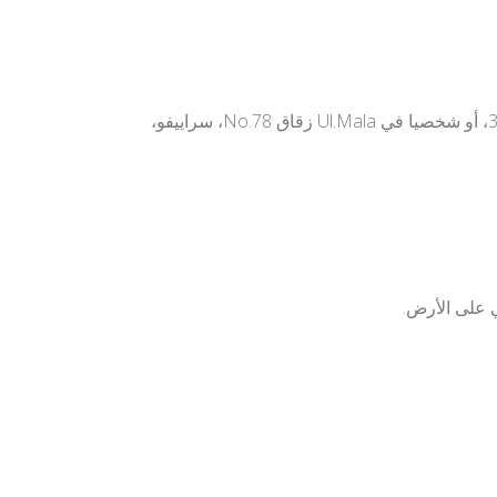
ويمكن للضيوف تسجيل الشكاوى في كل يوم عمل، من الاثنين إلى الجمعة من 8:00 – 16: 00H، على هاتف: 00387 33626532، أو شخصيا في Ul.Mala زقاق No.78، سراييفو،
 على الأرض.