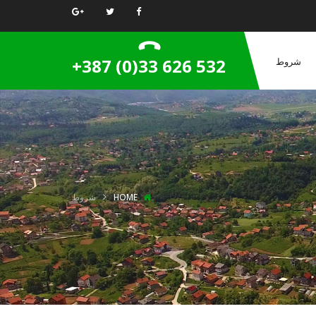
+387 (0)33 626 532
شروط
HOME
شروط