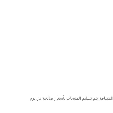
العلامة البوسنية القابلة للتحويل (KM / BAM) ، وتشمل ضريبة القيمة المضافة. يتم تسليم المنتجات بأسعار صالحة في يوم