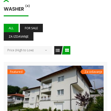
(4)
WASHER
ALL
FOR SALE
ZA IZDAVANJE
Price (High to Low)
Featured
Za izdavanje