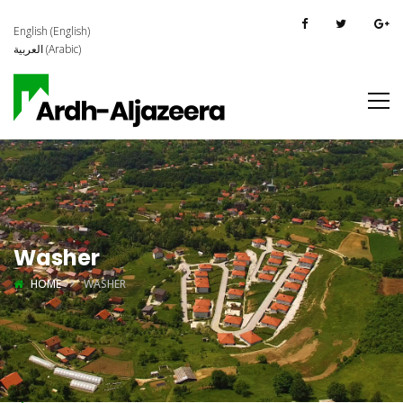
English
(
English
)
العربية
(
Arabic
)
Washer
HOME
WASHER