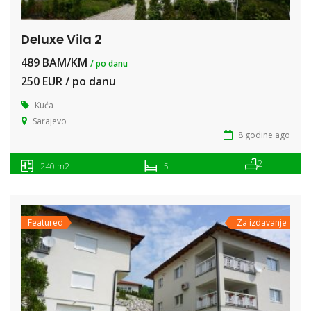
Deluxe Vila 2
489 BAM/KM
/ po danu
250 EUR / po danu
Kuća
Sarajevo
8 godine ago
2
240 m2
5
Featured
Za izdavanje