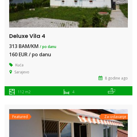
Deluxe Vila 4
313 BAM/KM
/ po danu
160 EUR / po danu
Kuća
Sarajevo
8 godine ago
2
112 m2
4
Featured
Za izdavanje