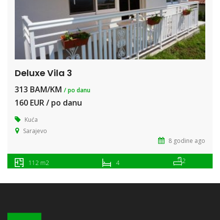
Deluxe Vila 3
313 BAM/KM
/ po danu
160 EUR / po danu
Kuća
Sarajevo
8 godine ago
2
112 m2
4