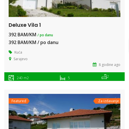
Deluxe Vila 1
392 BAM/KM
/ po danu
392 BAM/KM / po danu
Kuća
Sarajevo
8 godine ago
2
240 m2
5
Featured
Za izdavanje