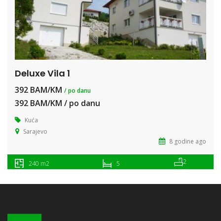
Deluxe Vila 1
392 BAM/KM
/ po danu
392 BAM/KM / po danu
Kuća
Sarajevo
8 godine ago
2
240 m2
5