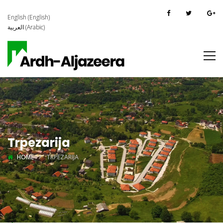
English
(
English
)
العربية
(
Arabic
)
Trpezarija
HOME
TRPEZARIJA