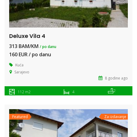
Deluxe Vila 4
313 BAM/KM
/ po danu
160 EUR / po danu
Kuća
Sarajevo
8 godine ago
2
112 m2
4
Featured
Za izdavanje