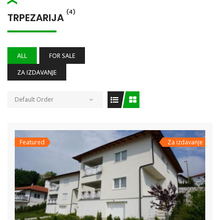
(4)
TRPEZARIJA
ALL
FOR SALE
ZA IZDAVANJE
Default Order
Featured
Za izdavanje