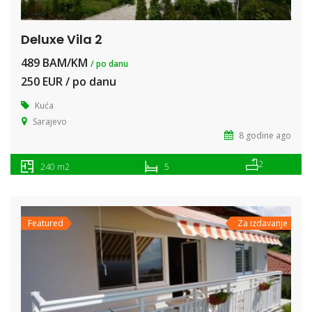
Deluxe Vila 2
489 BAM/KM
/ po danu
250 EUR / po danu
Kuća
Sarajevo
8 godine ago
2
240 m2
5
Featured
Za izdavanje