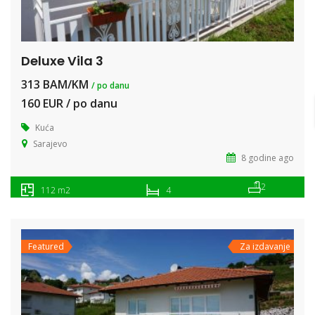
Deluxe Vila 3
313 BAM/KM
/ po danu
160 EUR / po danu
Kuća
Sarajevo
8 godine ago
2
112 m2
4
Featured
Za izdavanje