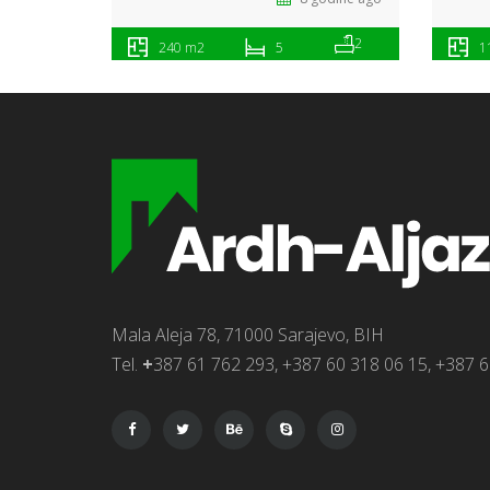
2
240 m2
5
1
Mala Aleja 78, 71000 Sarajevo, BIH
Tel.
+
387 61 762 293, +387 60 318 06 15, +387 6