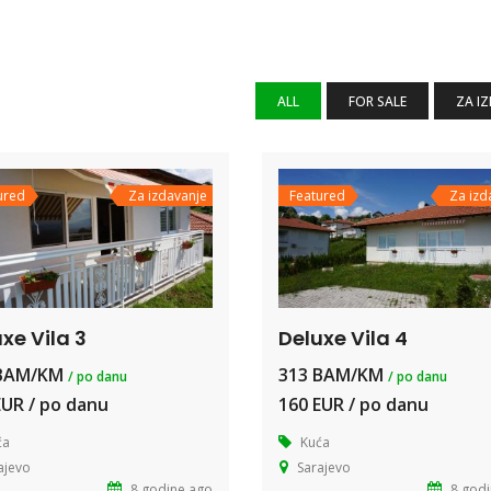
ALL
FOR SALE
ZA I
ured
Za izdavanje
Featured
Za izd
xe Vila 3
Deluxe Vila 4
 BAM/KM
313 BAM/KM
/ po danu
/ po danu
EUR / po danu
160 EUR / po danu
ća
Kuća
ajevo
Sarajevo
8 godine ago
8 godi