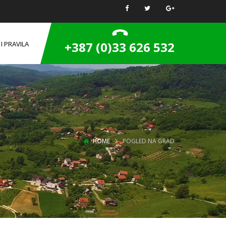
+387 (0)33 626 532
I PRAVILA
HOME
POGLED NA GRAD