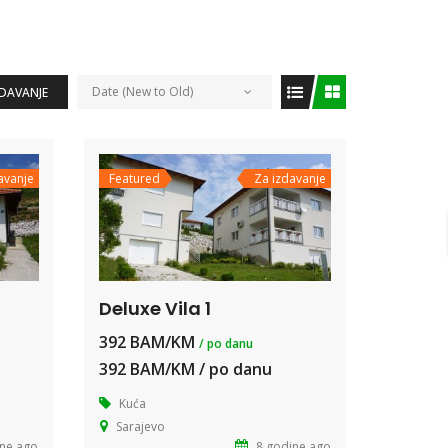
Date (New to Old)
ZDAVANJE
avanje
Featured
Za izdavanje
Deluxe Vila 1
392 BAM/KM
/ po danu
392 BAM/KM / po danu
Kuća
Sarajevo
ne ago
8 godine ago