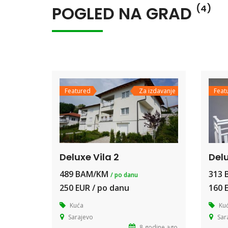
POGLED NA GRAD
(4)
Featured
Za izdavanje
Feat
Deluxe Vila 2
Delu
489 BAM/KM
313
/ po danu
250 EUR / po danu
160 
Kuća
Ku
Sarajevo
Sar
8 godine ago