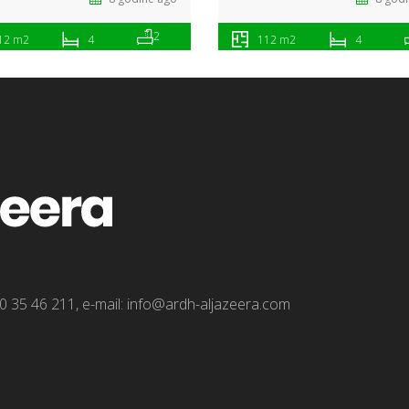
2
12 m2
4
112 m2
4
0 35 46 211, e-mail: info@ardh-aljazeera.com