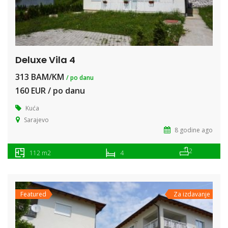
Deluxe Vila 4
313 BAM/KM
/ po danu
160 EUR / po danu
Kuća
Sarajevo
8 godine ago
2
112 m2
4
Featured
Za izdavanje