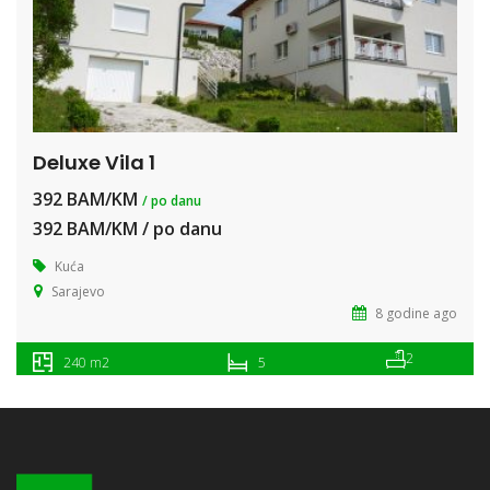
Deluxe Vila 1
392 BAM/KM
/ po danu
392 BAM/KM / po danu
Kuća
Sarajevo
8 godine ago
2
240 m2
5