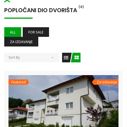
(4)
POPLOČANI DIO DVORIŠTA
ALL
FOR SALE
ZA IZDAVANJE
Sort By
Featured
Za izdavanje