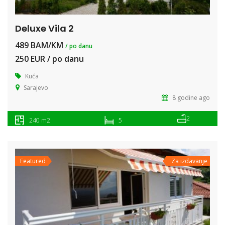
Deluxe Vila 2
489 BAM/KM
/ po danu
250 EUR / po danu
Kuća
Sarajevo
8 godine ago
2
240 m2
5
Featured
Za izdavanje