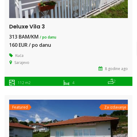
Deluxe Vila 3
313 BAM/KM
/ po danu
160 EUR / po danu
Kuća
Sarajevo
8 godine ago
2
112 m2
4
Featured
Za izdavanje