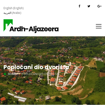
English
(
English
)
العربية
(
Arabic
)
Popločani dio dvorišta
HOME
POPLOČANI DIO DVORIŠTA