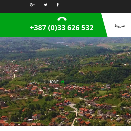
+387 (0)33 626 532
شروط
HOME
مرحاض