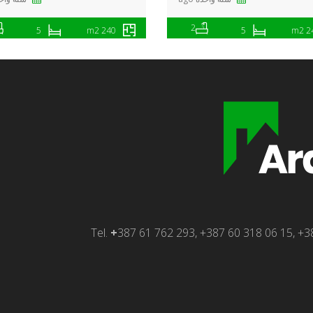
2
5
240 m2
5
240
Tel.
+
387 61 762 293, +387 60 318 06 15, +38