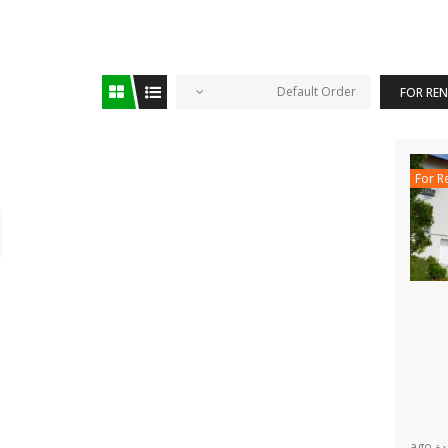
Default Order
FOR RE
For R
ago