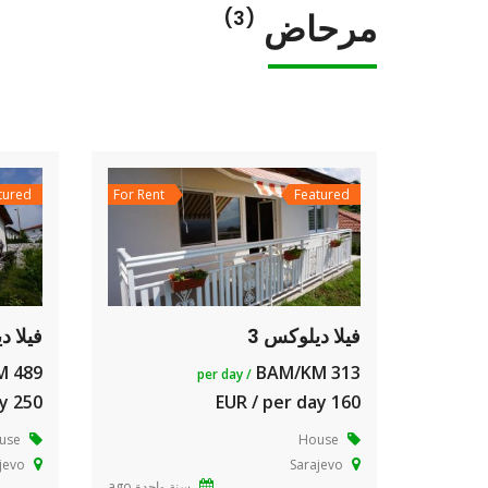
مرحاض
(3)
tured
For Rent
Featured
فيلا ديلوكس 3
فيلا د
489 BAM/KM
313 BAM/KM
/ per day
250 EUR / per day
160 EUR / per day
use
House
jevo
Sarajevo
سنة واحدة ago