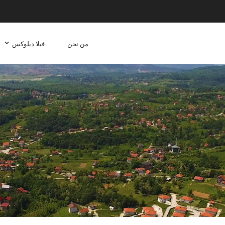
من نحن
فيلا ديلوكس