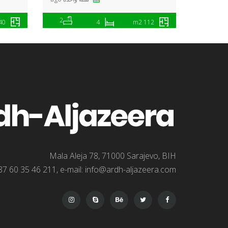
2
 m2
4
112 m2
Mala Aleja 78, 71000 Sarajevo, BIH
7 60 35 46 211, e-mail: info@ardh-aljazeera.com