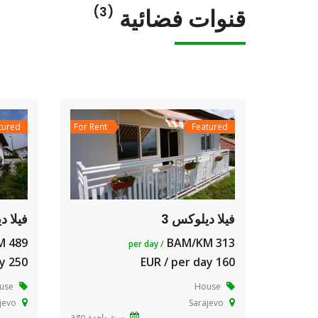
قنوات فضائية
(3)
tured
For Rent
Featured
فيلا ديلوكس 3
فيلا د
489 BAM/KM
313 BAM/KM
/ per day
250 EUR / per day
160 EUR / per day
use
House
jevo
Sarajevo
سنة واحدة ago