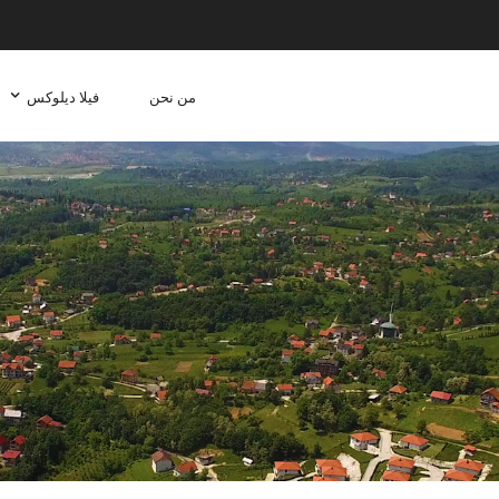
من نحن
فيلا ديلوكس