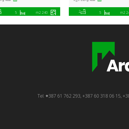
2
5
240 m2
5
240
Tel.
+
387 61 762 293, +387 60 318 06 15, +38