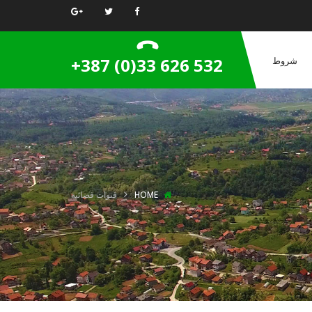
+387 (0)33 626 532
شروط
HOME
قنوات فضائية