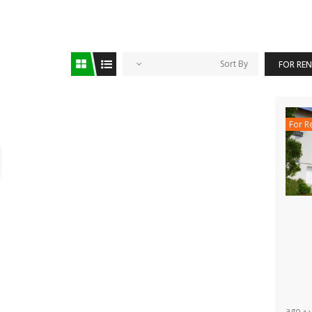
Sort By
FOR RE
For R
ago