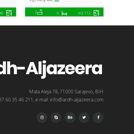
2
 m2
4
112 m2
Mala Aleja 78, 71000 Sarajevo, BIH
7 60 35 46 211, e-mail: info@ardh-aljazeera.com