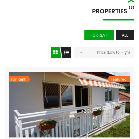
(3)
PROPERTIES
FOR RENT
ALL
Price (Low to High)
For Rent
Featured