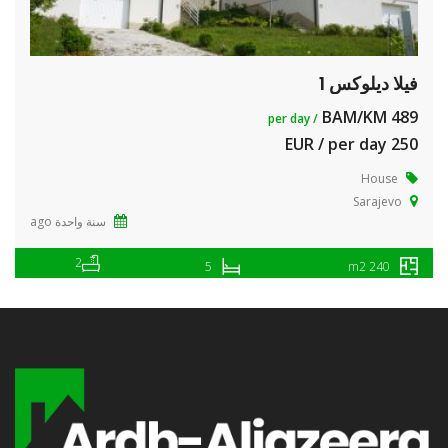
فيلا ديلوكس 1
489 BAM/KM
/ per day
250 EUR / per day
House
Sarajevo
سنة واحدة ago
2
5
240 m2