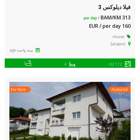
فيلا ديلوكس 3
313 BAM/KM
/ per day
160 EUR / per day
House
Sarajevo
سنة واحدة ago
2
4
112 m2
For Rent
Featured