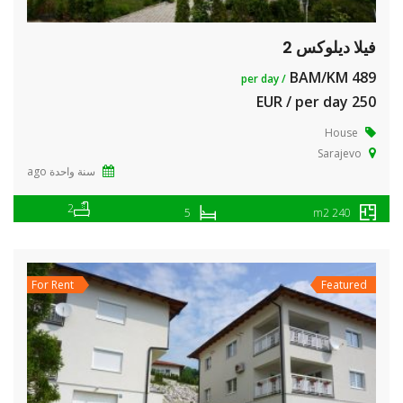
فيلا ديلوكس 2
489 BAM/KM
/ per day
250 EUR / per day
House
Sarajevo
سنة واحدة ago
2
5
240 m2
For Rent
Featured